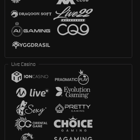
Live Casino