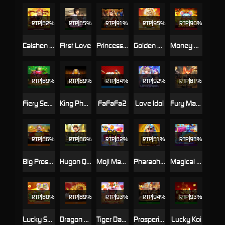
RTP
82%
RTP
85%
RTP
91%
RTP
95%
RTP
90%
Caishen Deluxe Maxways
First Love
Princess Wang
Golden Pixiu
Money Mouse
RTP
89%
RTP
89%
RTP
RTP
92%
RTP
81%
Fiery Sevens Hot 20
King Pharaoh
FaFaFa2
Love Idol
Fury Max Lucky Road
RTP
86%
RTP
86%
RTP
82%
RTP
81%
RTP
93%
Big Prosperity SA
Hugon Quest
Moji Mania
Pharaoh Gates
Magical Lamp
RTP
80%
RTP
RTP
93%
RTP
94%
RTP
93%
Lucky Snake Wheel
Dragon Gold
Tiger Dance
Prosperity Gods
Lucky Koi