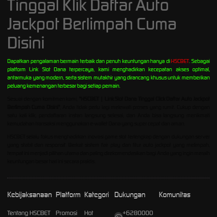
Tinggal Klik Daftar Auto
Jackpot Berlimpah Cuma
Disini
Dapatkan pengalaman bermain terbaik dan penuh keuntungan hanya di
HSCBET
. Sebagai
platform Link Slot Dana terpercaya, kami menghadirkan kecepatan akses optimal,
antarmuka yang modern, serta sistem mutakhir yang dirancang khusus untuk memberikan
peluang kemenangan terbesar bagi setiap pemain.
Sesuai dengan komitmen kami,
"HSCBET | Link Slot Dana Tinggal Click Daftar Auto Jackpot
Berlimpah Cuma Disini"
, Anda tidak perlu lagi melewati proses yang rumit. Cukup dengan
satu kali klik, pendaftaran instan langsung selesai, dan Anda bisa langsung menikmati
kemudahan transaksi menggunakan e-wallet Dana yang super cepat dan aman.
HSCBET selalu fokus menghadirkan inovasi game slot terlengkap dengan dukungan server
yang stabil dan responsif. Berkat sistem fair play dan fitur auto jackpot yang melimpah,
tempat ini menjadi pilihan utama dan paling direkomendasikan bagi Anda yang ingin meraih
keuntungan besar hari ini secara praktis.
Kebijaksanaan
Platform
Kategori
Dukungan
Komunitas
Tentang HSCBET
Promosi
Hot
+6280000