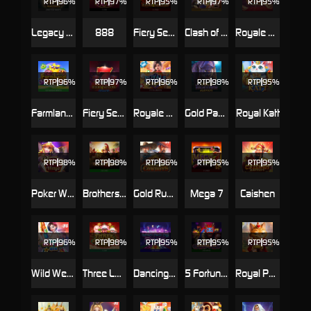
RTP
96%
RTP
RTP
RTP
97%
RTP
95%
Legacy of Kong Maxways
888
Fiery Sevens
Clash of the Giants
Royale House
RTP
96%
RTP
97%
RTP
96%
RTP
98%
RTP
95%
Farmland Frenzy Maxways
Fiery Sevens Exclusive
Royale Vegas
Gold Panther Maxways
Royal Katt
RTP
98%
RTP
98%
RTP
96%
RTP
95%
RTP
95%
Poker Ways
Brothers kingdom
Gold Rush Cowboys
Mega 7
Caishen
RTP
96%
RTP
RTP
95%
RTP
95%
RTP
95%
Wild Wet Win
Three Lucky Stars
Dancing Fever
5 Fortune Dragons
Royal Paws Maxways