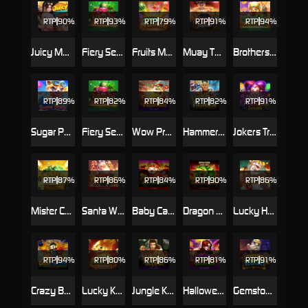
RTP
90%
RTP
93%
RTP
79%
RTP
91%
RTP
94%
Juicy Market
Fiery Sevens Hot 5
Fruits Mania
Muay Thai Fighter
Brothers Kingdom 2
RTP
89%
RTP
82%
RTP
84%
RTP
RTP
91%
Sugar Party
Fiery Sevens Hot 50
Wow Prosperity
Hammer of Thunder
Jokers Treasure Exclusive
RTP
87%
RTP
86%
RTP
84%
RTP
RTP
86%
Mister Cashmore
Santa Wild Drop
Baby Cai Shen
Dragon Empire
Lucky Horse
RTP
94%
RTP
80%
RTP
86%
RTP
81%
RTP
91%
Crazy Bomber
Lucky Koi Exclusive
Jungle King
Halloween Vacation
Gemstone Rush