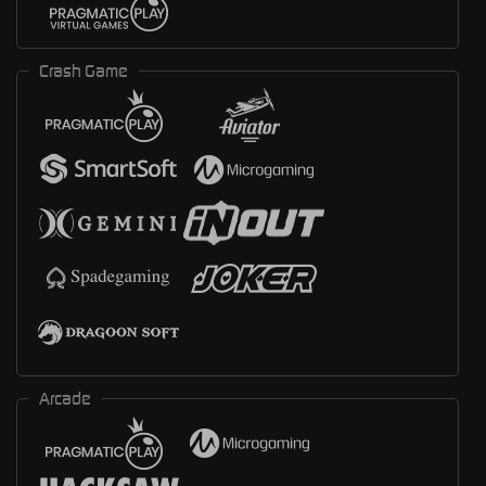
Crash Game
Arcade