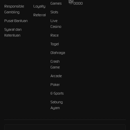
Games
0000
Responsible
Loyalty
Gambling
Slots
Referral
Pusat Bantuan
Live
Casino
Syarat dan
Ketentuan
Race
Togel
Olahraga
Crash
Game
Arcade
Poker
E-Sports
Sabung
Ayam