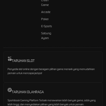
Crash
Game
Arcade
Poker
E-Sports
Sabung
Ayam
TARUHAN SLOT
Penyedia slot online dengan beragam pilihan game menarik yang memudahkan
pemain untuk mencapai jackpot
TARUHAN OLAHRAGA
Sportsbook Gaming Platform Terbaik menawarkan lebih banyak game, odds yang
lebih tinggi, dan menyediakan pilihan yang lebih banyak untuk pemain.