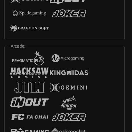
Arcade