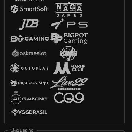
Live Casino