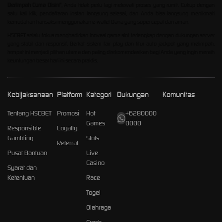
Berlimpah Cuma Disini"
, Anda tidak perlu lagi melewati proses yang rumit. Cukup dengan
satu kali klik, pendaftaran instan langsung selesai, dan Anda bisa langsung menikmati
kemudahan transaksi menggunakan e-wallet Dana yang super cepat dan aman.
HSCBET selalu fokus menghadirkan inovasi game slot terlengkap dengan dukungan server
yang stabil dan responsif. Berkat sistem fair play dan fitur auto jackpot yang melimpah,
tempat ini menjadi pilihan utama dan paling direkomendasikan bagi Anda yang ingin meraih
keuntungan besar hari ini secara praktis.
Kebijaksanaan
Platform
Kategori
Dukungan
Komunitas
Tentang HSCBET
Promosi
Hot
+6280000
Games
0000
Responsible
Loyalty
Gambling
Slots
Referral
Pusat Bantuan
Live
Casino
Syarat dan
Ketentuan
Race
Togel
Olahraga