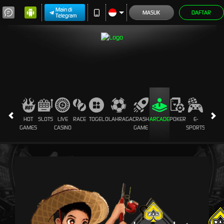
Main di
MASUK
DAFTAR
Telegram
HOT
SLOTS
LIVE
RACE
TOGEL
OLAHRAGA
CRASH
ARCADE
POKER
E-
SABUN
GAMES
CASINO
GAME
SPORTS
AYAM