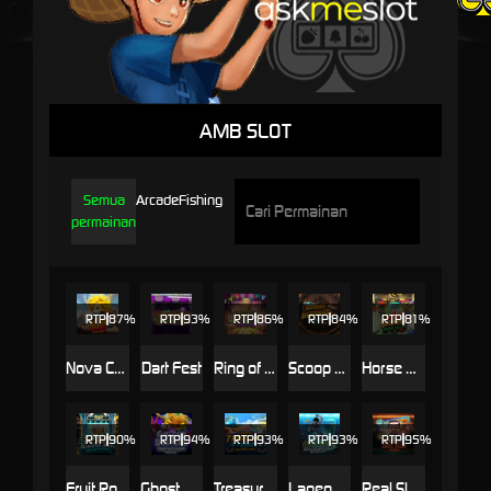
AMB SLOT
Semua
Arcade
Fishing
permainan
RTP
87%
RTP
93%
RTP
86%
RTP
84%
RTP
81%
Nova Crash : The Legends of Power
Dart Fest
Ring of Hopeful
Scoop Blessing
Horse Racing
RTP
90%
RTP
94%
RTP
93%
RTP
93%
RTP
95%
Fruit Roulette Slots
Ghost Busters
Treasure of Pirate
Lagend of Shooter
Real Slap