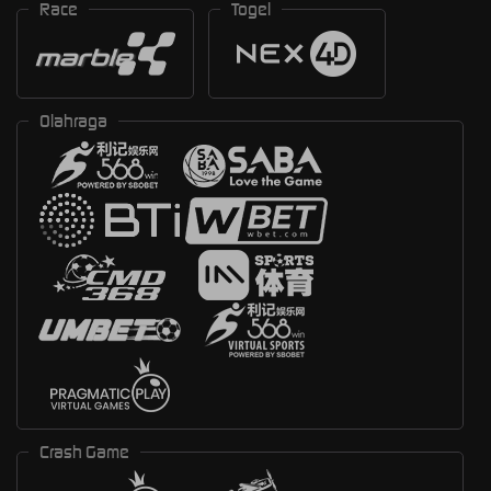
Race
Togel
Olahraga
Crash Game