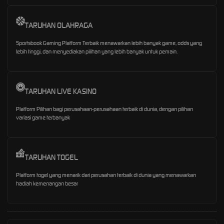
TARUHAN OLAHRAGA
Sportsbook Gaming Platform Terbaik menawarkan lebih banyak game, odds yang
lebih tinggi, dan menyediakan pilihan yang lebih banyak untuk pemain.
TARUHAN LIVE KASINO
Platform Pilihan bagi perusahaan-perusahaan terbaik di dunia, dengan pilihan
variasi game terbanyak
TARUHAN TOGEL
Platform togel yang menarik dari perusahan terbaik di dunia yang menawarkan
hadiah kemenangan besar