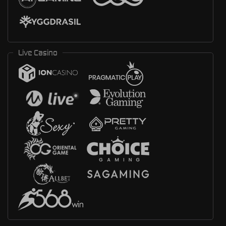
Live Casino