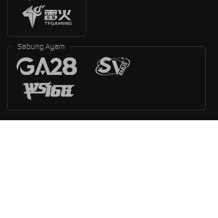
Sabung Ayam