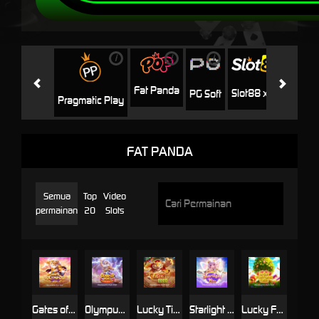
i
i
i
i
i
Facha
Fat Panda
Slot88 x PP
PG Soft
Pragmatic Play
FAT PANDA
Semua
Top
Video
permainan
20
Slots
Gates of Olympus POP
Olympus Wins
Lucky Tiger 1000
Starlight Wins
Lucky Fortune Tree