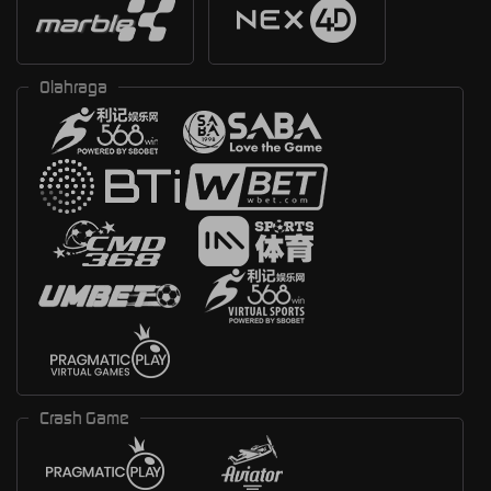
Olahraga
Crash Game