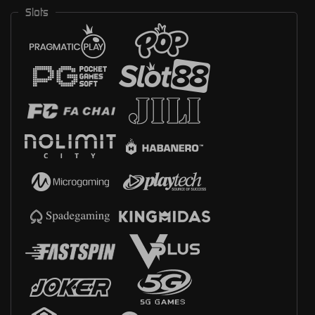
Slots