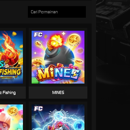
e Fishing
MINES