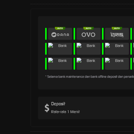
* Selama bank maintenance dan bank offline deposit dan penarik
Deposit
Rata-rata 1 Menit