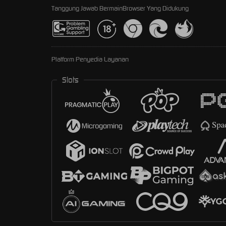
Tanggung Jawab Bermain
Browser Yang Didukung
Platform Penyedia Layanan
Slots