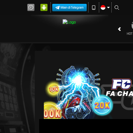
Main di Telegram
HOT