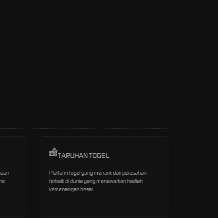
TARUHAN TOGEL
haan
Platform togel yang menarik dari perusahan
ame
terbaik di dunia yang menawarkan hadiah
kemenangan besar