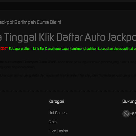
Jackpot Berlimpah Cuma Disini
 Tinggal Klik Daftar Auto Jackp
CBET
. Sebagai platform Link Slot Dana terpercaya, kami menghadirkan kecepatan akses optimal,
ftar Auto Jackpot Berlimpah Cuma Disini"
, Anda tidak perlu lagi melewati proses yang rumit. Cuku
g super cepat dan aman.
ungan server yang stabil dan responsif. Berkat sistem fair play dan fitur auto jackpot yang me
Kategori
Dukun
Hot Games
+6
Slots
Live Casino