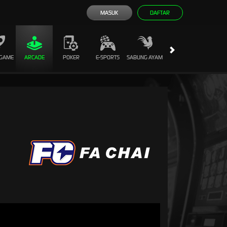
MASUK
DAFTAR
 GAME
ARCADE
POKER
E-SPORTS
SABUNG AYAM
PROMOSI