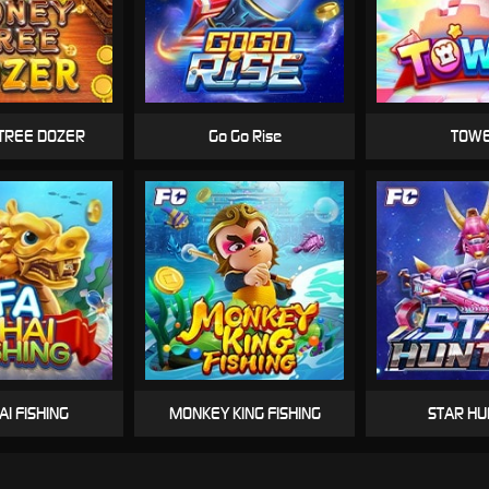
TREE DOZER
Go Go Rise
TOW
AI FISHING
MONKEY KING FISHING
STAR HU