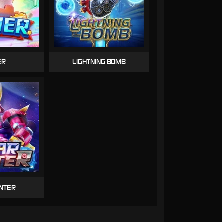
ER
LIGHTNING BOMB
NTER