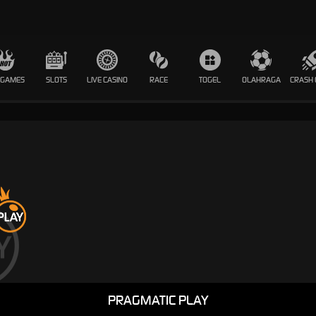
 GAMES
SLOTS
LIVE CASINO
RACE
TOGEL
OLAHRAGA
CRASH
PRAGMATIC PLAY