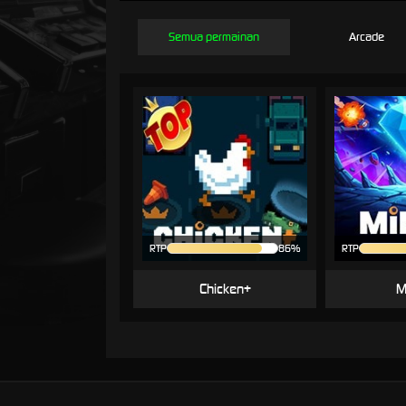
Semua permainan
Arcade
RTP
86%
RTP
Chicken+
M