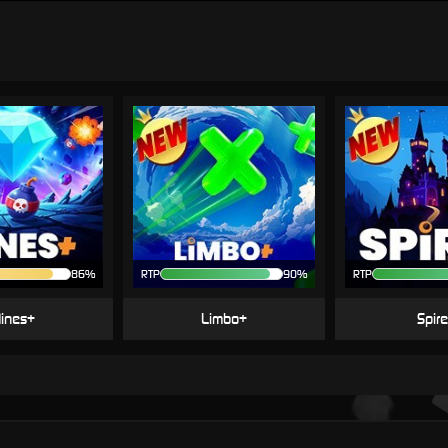
86%
RTP
90%
RTP
ines+
Limbo+
Spir