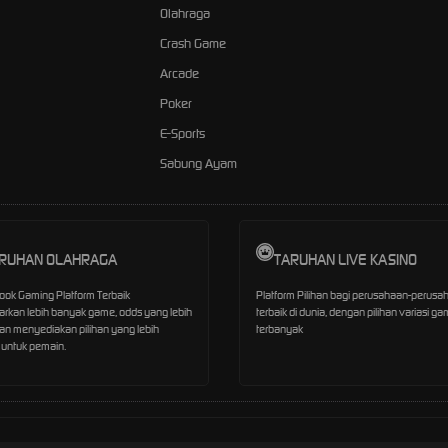
Olahraga
Crash Game
Arcade
Poker
E-Sports
Sabung Ayam
RUHAN OLAHRAGA
TARUHAN LIVE KASINO
ook Gaming Platform Terbaik
Platform Pilihan bagi perusahaan-perusa
kan lebih banyak game, odds yang lebih
terbaik di dunia, dengan pilihan variasi g
 dan menyediakan pilihan yang lebih
terbanyak
untuk pemain.