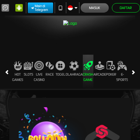
Main di
MASUK
DAFTAR
Telegram
HOT
SLOTS
LIVE
RACE
TOGEL
OLAHRAGA
CRASH
ARCADE
POKER
E-
SABUN
GAMES
CASINO
GAME
SPORTS
AYAM