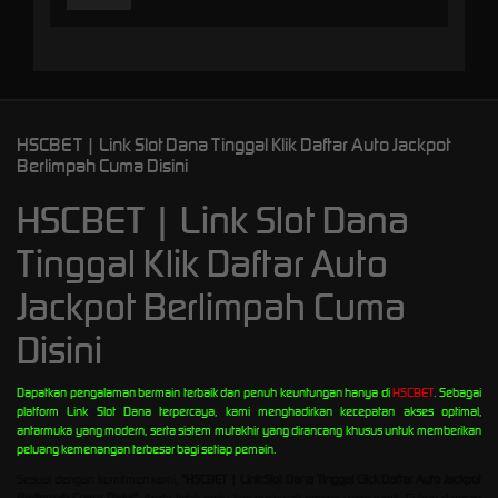
HSCBET | Link Slot Dana Tinggal Klik Daftar Auto Jackpot
Berlimpah Cuma Disini
HSCBET | Link Slot Dana
Tinggal Klik Daftar Auto
Jackpot Berlimpah Cuma
Disini
Dapatkan pengalaman bermain terbaik dan penuh keuntungan hanya di
HSCBET
. Sebagai
platform Link Slot Dana terpercaya, kami menghadirkan kecepatan akses optimal,
antarmuka yang modern, serta sistem mutakhir yang dirancang khusus untuk memberikan
peluang kemenangan terbesar bagi setiap pemain.
Sesuai dengan komitmen kami,
"HSCBET | Link Slot Dana Tinggal Click Daftar Auto Jackpot