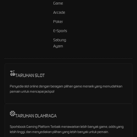
Game
Arcade
Poker
E-Sports
Sabung
Ayam
TARUHAN SLOT
Penyedia slot online dengan beragam pilihan game menarik yang memudahkan
pemain untuk mencapai jackpot
TARUHAN OLAHRAGA
Sportsbook Gaming Platform Terbaik menawarkan lebih banyak game, odds yang
lebih tinggi, dan menyediakan pilihan yang lebih banyak untuk pemain.