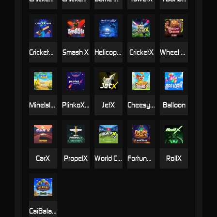
CricketerX
Smash X
HelicopterX
CricketX
Wheel Of Destiny
MineIsland
PlinkoXClassic
JetX
Cheesy Road
Balloon
CarX
PropelX
World Champion X
Fortune Catch
RollX
CaiBalaoCappadocia