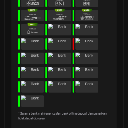
* Selama bank maintenance dan bank offline deposit dan penarikan
tidak dapat diproses