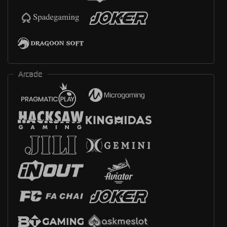
Arcade